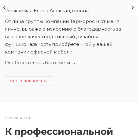
Уважаемая Елена Александровна!
От лица группы компаний Терморос и от меня
лично, выражаю искреннюю благодарность за
У
высокое качество, стильный дизайн и
функциональность приобретенной у вашей
О
компании офисной мебели.
«
в
Особо хотелось бы отметить...
В
м
ОТЗЫВ ПОЛНОСТЬЮ
О КОМПАНИИ
К профессиональной