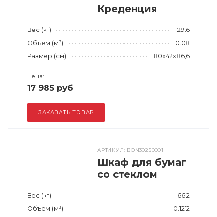
Креденция
Вес (кг)
29.6
Объем (м³)
0.08
Размер (см)
80x42x86,6
Цена:
17 985 руб
ЗАКАЗАТЬ ТОВАР
АРТИКУЛ: BON30250001
Шкаф для бумаг
со стеклом
Вес (кг)
66.2
Объем (м³)
0.1212