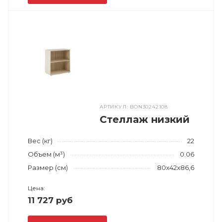
АРТИКУЛ: BON30242108
Стеллаж низкий
Вес (кг)
22
Объем (м³)
0.06
Размер (см)
80x42x86,6
Цена:
11 727 руб