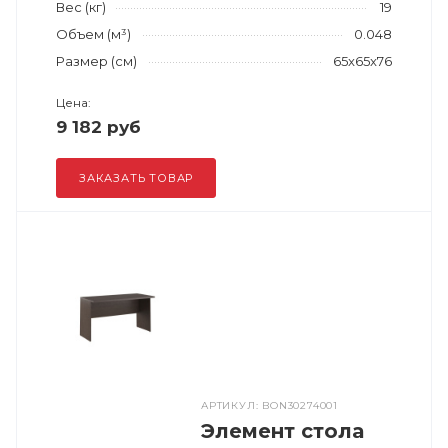
Вес (кг)
19
Объем (м³)
0.048
Размер (см)
65x65x76
Цена:
9 182 руб
ЗАКАЗАТЬ ТОВАР
АРТИКУЛ: BON30274001
Элемент стола