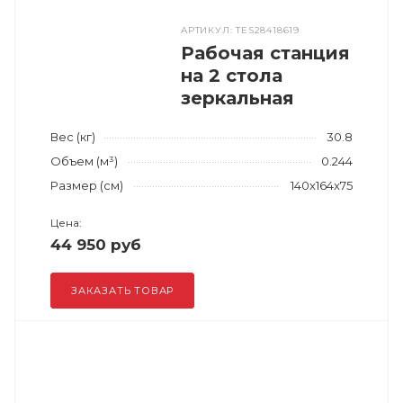
АРТИКУЛ: TES28418619
Рабочая станция
на 2 стола
зеркальная
Вес (кг)
30.8
Объем (м³)
0.244
Размер (см)
140x164x75
Цена:
44 950 руб
ЗАКАЗАТЬ ТОВАР