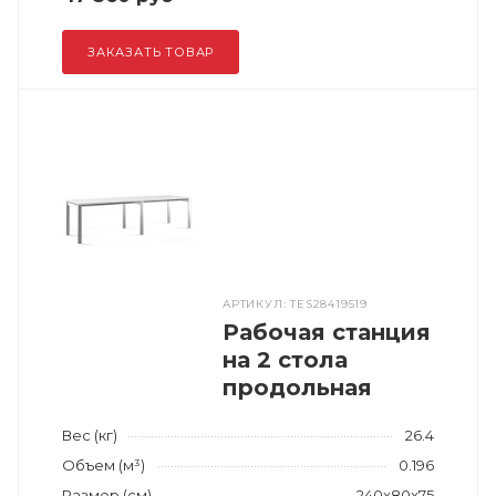
ЗАКАЗАТЬ ТОВАР
АРТИКУЛ: TES28419519
Рабочая станция
на 2 стола
продольная
Вес (кг)
26.4
Объем (м³)
0.196
Размер (см)
240x80x75