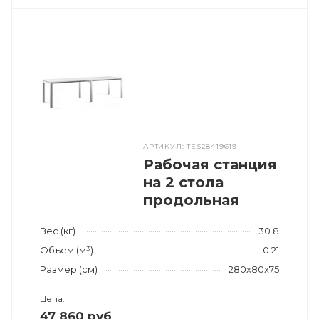
АРТИКУЛ: TES28419619
Рабочая станция
на 2 стола
продольная
Вес (кг)
30.8
Объем (м³)
0.21
Размер (см)
280x80x75
Цена:
47 860 руб