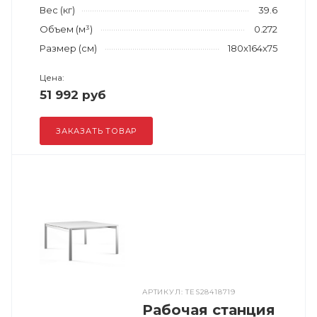
Вес (кг)
39.6
Объем (м³)
0.272
Размер (см)
180x164x75
Цена:
51 992 руб
ЗАКАЗАТЬ ТОВАР
АРТИКУЛ: TES28418719
Рабочая станция