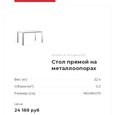
АРТИКУЛ: TES28412719
Стол прямой на
металлоопорах
Вес (кг)
32.4
Объем (м³)
0.2
Размер (см)
160x80x75
Цена:
24 188 руб