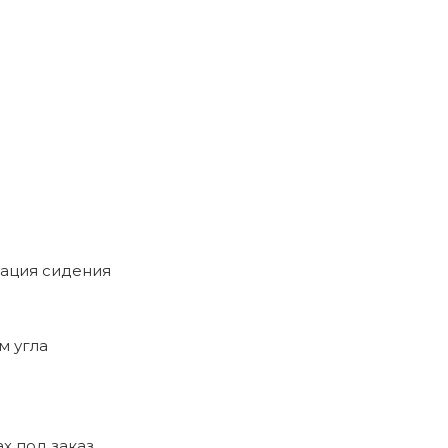
зация сидения
м угла
х под заказ