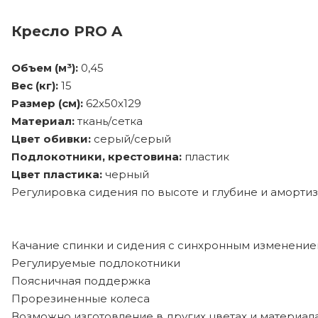
Кресло PRO A
Объем (м³):
0,45
Вес (кг):
15
Размер (см):
62x50x129
Материал:
ткань/сетка
Цвет обивки:
серый/серый
Подлокотники, крестовина:
пластик
Цвет пластика:
черный
Регулировка сидения по высоте и глубине и аморти
Качание спинки и сидения с синхронным изменение
Регулируемые подлокотники
Поясничная поддержка
Прорезиненные колеса
Возможно изготовление в других цветах и материала