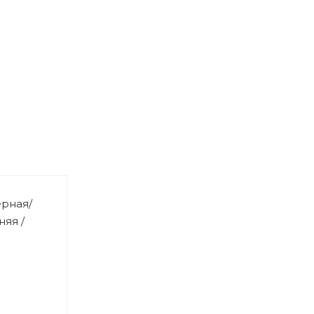
ёрная/
няя /