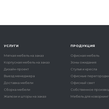
УСЛУГИ
ПРОДУКЦИЯ
Мягкая мебель на заказ
Офисная мебель
Корпусная мебель на заказ
Зоны ожидания
Дизайн-проект
Стулья и кресла
Выезд менеджера
Офисные перегородк
Доставка мебели
Офисный свет
Сборка мебели
Собственное произво
Жалюзи и шторы на заказ
Мебель для коворкинг