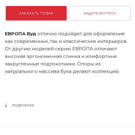
ЗАКАЗАТЬ ТОВАР
ЗАДАТЬ ВОПРОС
ЕВРОПА Вуд
отлично подойдет для оформления
как современных, так и классических интерьеров.
От другию моделей серию ЕВРОПА отличают
высокая эргономичная спинка и комфортные
закругленные подлокотники. Опоры из
натурального массива бука делают коллекцию
ЕВРОПА Вуд подчеркнуто строгой в модном
скандинавском стиле, что особенно цено для
дополнения интерьеров холлов гостиниц и
приемных руководителей. Обивка в гармоничных
ПОДРОБНЕЕ
цветах из рогожки и или жаккарда добавят
домашний уют в зоне переговоров современного
офиса.